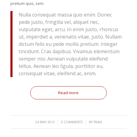
pretium quis, sem.
Nulla consequat massa quis enim. Donec
pede justo, fringilla vel, aliquet nec,
vulputate eget, arcu. In enim justo, rhoncus
ut, imperdiet a, venenatis vitae, justo. Nullam
dictum felis eu pede mollis pretium. Integer
tincidunt. Cras dapibus. Vivamus elementum
semper nisi. Aenean vulputate eleifend
tellus. Aenean leo ligula, porttitor eu,
consequat vitae, eleifend ac, enim.
Read more
/
/
24 MAY 2012
0 COMMENTS
BY
FRAN