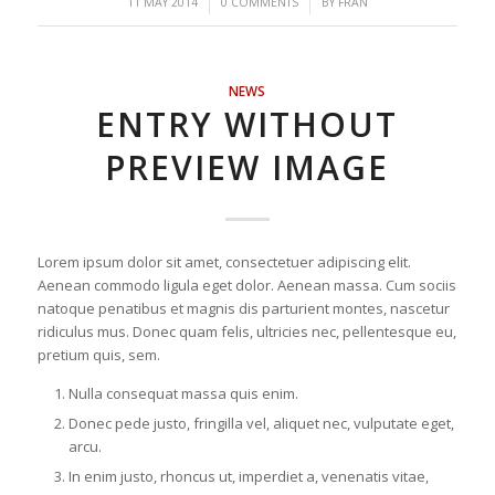
/
/
11 MAY 2014
0 COMMENTS
BY
FRAN
NEWS
ENTRY WITHOUT
PREVIEW IMAGE
Lorem ipsum dolor sit amet, consectetuer adipiscing elit.
Aenean commodo ligula eget dolor. Aenean massa. Cum sociis
natoque penatibus et magnis dis parturient montes, nascetur
ridiculus mus. Donec quam felis, ultricies nec, pellentesque eu,
pretium quis, sem.
Nulla consequat massa quis enim.
Donec pede justo, fringilla vel, aliquet nec, vulputate eget,
arcu.
In enim justo, rhoncus ut, imperdiet a, venenatis vitae,