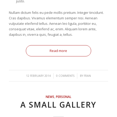
justo.
Nullam dictum felis eu pede mollis pretium. Integer tincidunt.
Cras dapibus. Vivamus elementum semper nisi. Aenean
vulputate eleifend tellus. Aenean leo ligula, porttitor eu,
consequat vitae, eleifend ac, enim. Aliquam lorem ante,
dapibus in, viverra quis, feugiat a, tellus.
Read more
/
/
12 FEBRUARY 2014
0 COMMENTS
BY
FRAN
NEWS
,
PERSONAL
A SMALL GALLERY